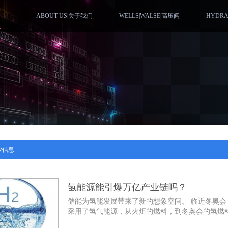
ABOUT US|关于我们
WELLS|WALSE|高压阀
HYDR
业信息
氢能源能引爆万亿产业链吗？
储能为氢能发展带来了新的想象空间。 临近冬奥会，
采用了氢气能源，从火炬的燃料，到冬奥会的氢燃料汽