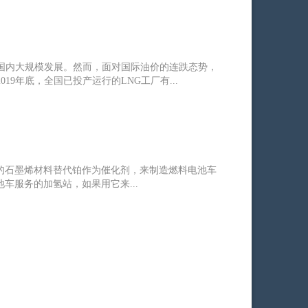
在国内大规模发展。然而，面对国际油价的连跌态势，
19年底，全国已投产运行的LNG工厂有...
的石墨烯材料替代铂作为催化剂，来制造燃料电池车
车服务的加氢站，如果用它来...